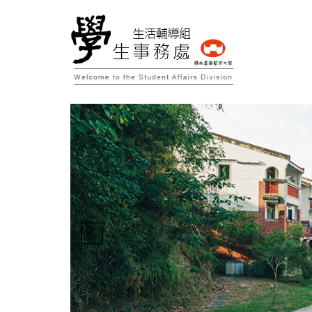
跳
到
主
要
內
容
區