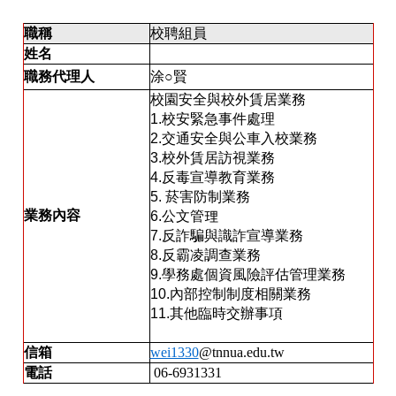
職稱
校聘組員
姓名
職務代理人
涂
○
賢
校園安全與校外賃居業務
1.校安緊急事件處理
2.交通安全與公車入校業務
3.校外賃居訪視業務
4.反毒宣導教育業務
5. 菸害防制業務
業務內容
6.公文管理
7.反詐騙與識詐宣導業務
8.反霸凌調查業務
9.學務處個資風險評估管理業務
10.內部控制制度相關業務
11.其他臨時交辦事項
信箱
wei1330
@tnnua.edu.tw
電話
06-6931331