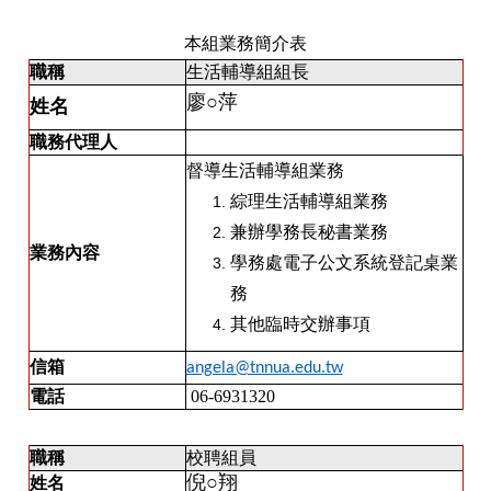
本組業務簡介表
職稱
生活輔導組組長
廖
○萍
姓名
職務代理人
督導生活輔導組業務
綜理生活輔導組業務
兼辦學務長秘書業務
業務內容
學務處電子公文系統登記桌業
務
其他臨時交辦事項
信箱
angela@tnnua.edu.tw
電話
06-6931320
職稱
校聘組員
倪○翔
姓名