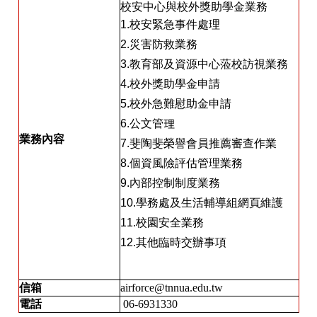
校安中心與校外獎助學金業務
1.校安緊急事件處理
2.災害防救業務
3.教育部及資源中心蒞校訪視業務
4.校外獎助學金申請
5.校外急難慰助金申請
6.公文管理
業務內容
7.斐陶斐榮譽會員推薦審查作業
8.個資風險評估管理業務
9.內部控制制度業務
10.學務處及生活輔導組網頁維護
11.校園安全業務
12.其他臨時交辦事項
信箱
airforce@tnnua.edu.tw
電話
06-6931330