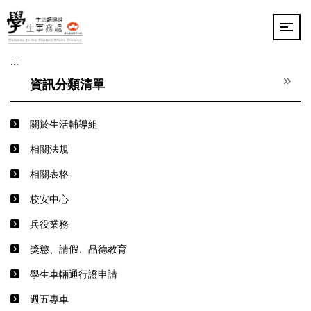
跳
到
主
要
:::
內
容
資訊分類清單
區
關於生活輔導組
相關法規
相關表格
校安中心
兵役業務
獎懲、請假、品德教育
學生車輛通行證申請
週五專車