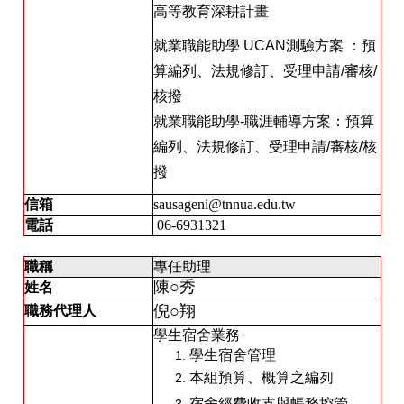
高等教育深耕計畫
就業職能助學 UCAN測驗方案 ：預
算編列、法規修訂、受理申請/審核/
核撥
就業職能助學-職涯輔導方案：預算
編列、法規修訂、受理申請/審核/核
撥
信箱
sausageni@tnnua.edu.tw
電話
06-6931321
職稱
專任助理
陳○秀
姓名
倪○翔
職務代理人
學生宿舍業務
學生宿舍管理
本組預算、概算之編列
宿舍經費收支與帳務控管