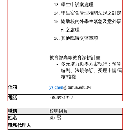
學生申訴案處理
學生宿舍管理相關法規之訂定
協助校內外學生緊急及意外事
件之處理
其他臨時交辦事項
教育部高等教育深耕計畫
多元培力勵學方案執行：預算
編列、法規修訂、受理申請/審
核/核撥
信箱
ys.chen
@tnnua.edu.tw
電話
06-6931322
職稱
校聘組員
姓名
涂
○
賢
職務代理人